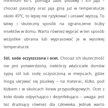
minimum 60°C pomaga zabić pluskwy i ich jaja –
chociaż pasożyty oraz jaja giną już w temperaturze
o
około 45
C, to lepiej nie ryzykować i ustawić wyższą. To
łatwy i skuteczny sposób na ograniczenie liczby
insektów w domu. Warto również wyprać w ten sposób
wszystkie ubrania lub wyprasować je w wysokiej
temperaturze.
Sól, soda oczyszczona i ocet.
Chociaż ich skuteczność
nie jest potwierdzona, niektórzy właściciele domów
sypią sól lub sodę oczyszczoną w miejscach, gdzie
mogą ukrywać się pluskwy – na materac, łóżko, pod
łóżkiem i w okolicach listew przypodłogowych. Ocet z
kolei działa odpychająco i dezynfekująco – uwaga: jest
też drażniący również dla człowieka. Jednak warto