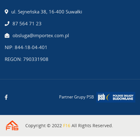
ul. Sejneńska 38, 16-400 Suwałki
87 564 71 23
obsluga@importex.com.pl
NIP: 844-18-04-401
REGON: 790331908
Partner Grupy PSB
Copyright © 2022
F16
All Rights Reserved.