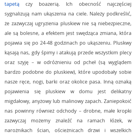
tapetą
czy boazerią. Ich obecność najczęściej
sygnalizują nam ukąszenia na ciele. Należy podkreślić,
że zazwyczaj ugryzienia pluskiew nie są niebezpieczne,
ale są bolesne, a efektem jest swędząca zmiana, która
pojawia się po 24-48 godzinach po ukąszeniu. Pluskwy
kąsają nas, gdy śpimy i atakują przede wszystkim plecy
oraz szyję – w odróżnieniu od pcheł (są wyglądem
bardzo podobne do pluskiew), które upodobały sobie
nasze ręce, nogi, barki oraz okolice pasa. Inną oznaką
pojawienia się pluskiew w domu jest delikatny
migdałowy, anyżowy lub malinowy zapach. Zaniepokoić
nas powinny również odchody – drobne, małe kropki
zazwyczaj możemy znaleźć na ramach łóżek, w
narożnikach ścian, ościeżnicach drzwi i wszelkich