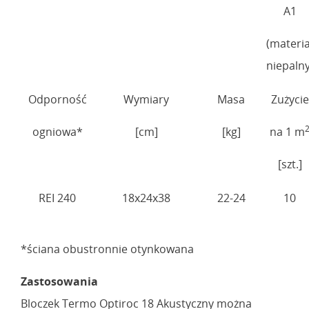
A1
(materia
niepalny
Odporność
Wymiary
Masa
Zużycie
ogniowa*
[cm]
[kg]
na 1 m
[szt.]
REI 240
18x24x38
22-24
10
*ściana obustronnie otynkowana
Zastosowania
Bloczek Termo Optiroc 18 Akustyczny można