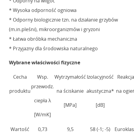
* Odporny na wilgoć
* Wysoka odporność ogniowa
* Odporny biologicznie tzn. na działanie grzybów
(m.in.pleśni), mikroorganizmów i gryzoni
* Łatwa obróbka mechaniczna
* Przyjazny dla środowiska naturalnego
Wybrane właściwości fizyczne
Cecha
Wsp.
Wytrzymałość
Izolacyjność
Reakcj
przewodz.
produktu
na ściskanie
akustyczna*
na ogie
ciepła λ
[MPa]
[dB]
[W/mK]
Wartość
0,73
9,5
58 (-1; -5)
Eurokla